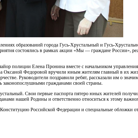
влениях образований города Гусь-Хрустальный и Гусь-Хрусталь
риятия состоялись в рамках акции «Мы — граждане России», ре
ор полиции Елена Пронина вместе с начальником управления 
на Оксаной Федоровой вручили юным жителям главный в их жиз
орчестве. Руководители поздравили ребят, рассказали им о знач
ь законопослушными гражданами своей страны.
устальный. Свои первые паспорта пятеро юных жителей получил
анами нашей Родины и ответственно относиться к этому важно
к Конституцию Российской Федерации и специальные обложки о