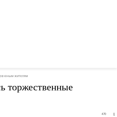
тов юным жителям
сь торжественные
470
0