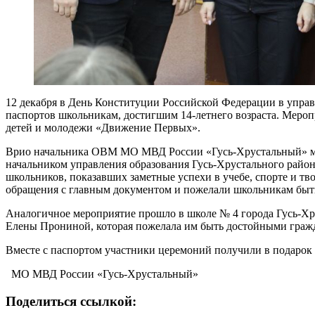
12 декабря в День Конституции Российской Федерации в упра
паспортов школьникам, достигшим 14-летнего возраста. Мероп
детей и молодежи «Движение Первых».
Врио начальника ОВМ МО МВД России «Гусь-Хрустальный» май
начальником управления образования Гусь-Хрустального райо
школьников, показавших заметные успехи в учебе, спорте и тв
обращения с главным документом и пожелали школьникам быт
Аналогичное мероприятие прошло в школе № 4 города Гусь-Хр
Елены Прониной, которая пожелала им быть достойными гражд
Вместе с паспортом участники церемоний получили в подаро
МО МВД России «Гусь-Хрустальный»
Поделиться ссылкой: