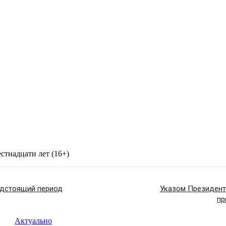
стнадцати лет (16+)
едстоящий период
Указом Президент
пр
Актуально