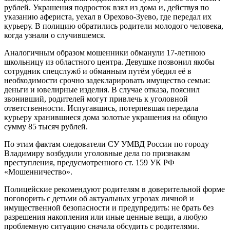
рублей. Украшения подросток взял из дома и, действуя по
указанию афериста, уехал в Орехово-Зуево, где передал их
курьеру. В полицию обратились родители молодого человека,
когда узнали о случившемся.
Аналогичным образом мошенники обманули 17-летнюю
школьницу из областного центра. Девушке позвонил якобы
сотрудник спецслужб и обманным путём убедил её в
необходимости срочно задекларировать имущество семьи:
деньги и ювелирные изделия. В случае отказа, пояснил
звонивший, родителей могут привлечь к уголовной
ответственности. Испугавшись, потерпевшая передала
курьеру хранившиеся дома золотые украшения на общую
сумму 85 тысяч рублей.
По этим фактам следователи СУ УМВД России по городу
Владимиру возбудили уголовные дела по признакам
преступления, предусмотренного ст. 159 УК РФ
«Мошенничество».
Полицейские рекомендуют родителям в доверительной форме
поговорить с детьми об актуальных угрозах личной и
имущественной безопасности и предупредить: не брать без
разрешения накопления или иные ценные вещи, а любую
проблемную ситуацию сначала обсудить с родителями.