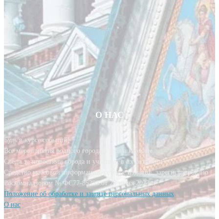
О НАС
Будь в курсе событий!
Все мероприятия родного города у тебя в кармане.
Следи за новостями города и участвуй в их создании!
Средство массовой информации, сетевое издание, зарегистрировано
Роскомнадзором № ФС77-85393 от 20 июня 2023 г.
Положение об обработке и защите персональных данных
О нас