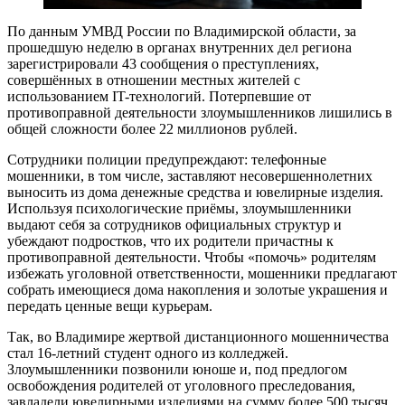
По данным УМВД России по Владимирской области, за
прошедшую неделю в органах внутренних дел региона
зарегистрировали 43 сообщения о преступлениях,
совершённых в отношении местных жителей с
использованием IT-технологий. Потерпевшие от
противоправной деятельности злоумышленников лишились в
общей сложности более 22 миллионов рублей.
Сотрудники полиции предупреждают: телефонные
мошенники, в том числе, заставляют несовершеннолетних
выносить из дома денежные средства и ювелирные изделия.
Используя психологические приёмы, злоумышленники
выдают себя за сотрудников официальных структур и
убеждают подростков, что их родители причастны к
противоправной деятельности. Чтобы «помочь» родителям
избежать уголовной ответственности, мошенники предлагают
собрать имеющиеся дома накопления и золотые украшения и
передать ценные вещи курьерам.
Так, во Владимире жертвой дистанционного мошенничества
стал 16-летний студент одного из колледжей.
Злоумышленники позвонили юноше и, под предлогом
освобождения родителей от уголовного преследования,
завладели ювелирными изделиями на сумму более 500 тысяч