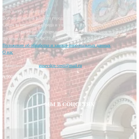
Будь в курсе событий!
Все мероприятия родного города у тебя в кармане.
Следи за новостями города и участвуй в их создании!
Средство массовой информации, сетевое издание, зарегистрировано
Роскомнадзором № ФС77-85393 от 20 июня 2023 г.
Положение об обработке и защите персональных данных
О нас
Свяжитесь с нами:
gusevskie-vesti@mail.ru
8(900)590-21-21
МЫ В СОЦСЕТЯХ