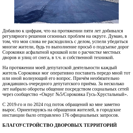
Добавлю к цифрам, что на протяжении пяти лет добивался
регулярного решения сезонных проблем на округе. Думаю, в
том, что мои слова не расходились с делом, успели убедиться
многие жители, будь то выполнение просьб о подсыпке дорог
Сороковки асфальтной крошкой или о расчистке местных
дворов и улиц от снега, в т.ч. и собственной техникой.
На протяжении моей депутатской деятельности каждый
житель Сороковки мог оперативно поставить передо мной тот
или иной волнующий его вопрос. Причём необязательно
дождавшись очередного депутатского приёма. За несколько
лет набрало обороты общение посредством социальных сетей
через сообщество «Округ №5/Сороковка Гусь­-­Хрустальный».
С 2019­­-го и по 2024 год поток обращений ко мне заметно
вырос. Ориентируясь на обращения жителей, в городские
инстанции было отправлено 176 официальных запросов.
БЛАГОУСТРОЙСТВО ДВОРОВЫХ ТЕРРИТОРИЙ