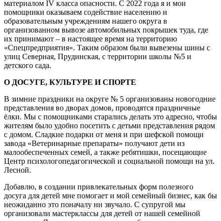
материалом IV класса опасности. С 2022 года я и мои
помощники оказываем содействие населению и
образовательным учреждениям нашего округа в
организованном вывозе автомобильных покрышек туда, где
их принимают – в настоящее время на территорию
«Спецпредприятия». Таким образом были вывезены шины с
улиц Северная, Прудинская, с территории школы №5 и
детского сада.
О ДОСУГЕ, КУЛЬТУРЕ И СПОРТЕ
В зимние праздники на округе № 5 организованы новогодние
представления во дворах домов, проводятся праздничные
ёлки. Мы с помощниками старались делать это адресно, чтобы
жителям было удобно посетить с детьми представления рядом
с домом. Сладкие подарки от меня и при шефской помощи
завода «Ветеринарные препараты» получают дети из
малообеспеченных семей, а также ребятишки, посещающие
Центр психолого­педагогической и социальной помощи на ул.
Лесной.
Добавлю, в создании привлекательных форм полезного
досуга для детей мне помогает и мой семейный бизнес, как бы
неожиданно это поначалу ни звучало. С супругой мы
организовали мастер­классы для детей от нашей семейной