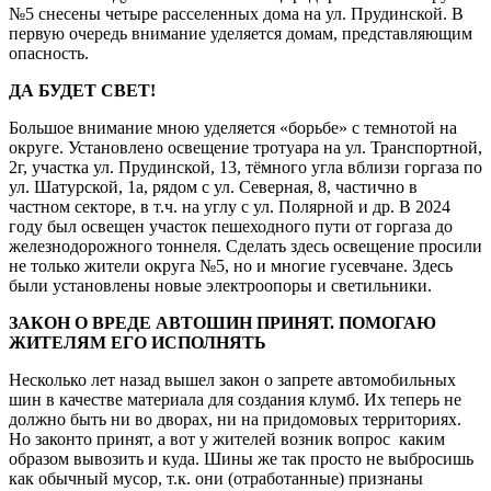
№5 снесены четыре расселенных дома на ул. Прудинской. В
первую очередь внимание уделяется домам, представляющим
опасность.
ДА БУДЕТ СВЕТ!
Большое внимание мною уделяется «борьбе» с темнотой на
округе. Установлено освещение тротуара на ул. Транспортной,
2г, участка ул. Прудинской, 13, тёмного угла вблизи горгаза по
ул. Шатурской, 1а, рядом с ул. Северная, 8, частично в
частном секторе, в т.ч. на углу с ул. Полярной и др. В 2024
году был освещен участок пешеходного пути от горгаза до
железнодорожного тоннеля. Сделать здесь освещение просили
не только жители округа №5, но и многие гусевчане. Здесь
были установлены новые электроопоры и светильники.
ЗАКОН О ВРЕДЕ АВТОШИН ПРИНЯТ. ПОМОГАЮ
ЖИТЕЛЯМ ЕГО ИСПОЛНЯТЬ
Несколько лет назад вышел закон о запрете автомобильных
шин в качестве материала для создания клумб. Их теперь не
должно быть ни во дворах, ни на придомовых территориях.
Но закон­то принят, а вот у жителей возник вопрос ­ каким
образом вывозить и куда. Шины же так просто не выбросишь
как обычный мусор, т.к. они (отработанные) признаны