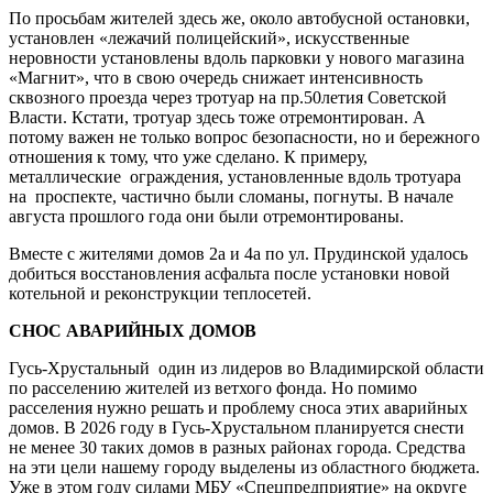
По просьбам жителей здесь же, около автобусной остановки,
установлен «лежачий полицейский», искусственные
неровности установлены вдоль парковки у нового магазина
«Магнит», что в свою очередь снижает интенсивность
сквозного проезда через тротуар на пр.50­летия Советской
Власти. Кстати, тротуар здесь тоже отремонтирован. А
потому важен не только вопрос безопасности, но и бережного
отношения к тому, что уже сделано. К примеру,
металлические ограждения, установленные вдоль тротуара
на проспекте, частично были сломаны, погнуты. В начале
августа прошлого года они были отремонтированы.
Вместе с жителями домов 2а и 4а по ул. Прудинской удалось
добиться восстановления асфальта после установки новой
котельной и реконструкции теплосетей.
СНОС АВАРИЙНЫХ ДОМОВ
Гусь­­-Хрустальный ­ один из лидеров во Владимирской области
по расселению жителей из ветхого фонда. Но помимо
расселения нужно решать и проблему сноса этих аварийных
домов. В 2026 году в Гусь­-Хрустальном планируется снести
не менее 30 таких домов в разных районах города. Средства
на эти цели нашему городу выделены из областного бюджета.
Уже в этом году силами МБУ «Спецпредприятие» на округе