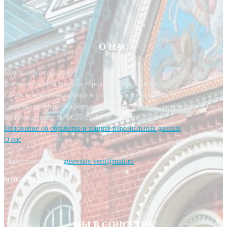
О НАС
Будь в курсе событий!
Все мероприятия родного города у тебя в кармане.
Следи за новостями города и участвуй в их создании!
Средство массовой информации, сетевое издание, зарегистрировано
Роскомнадзором № ФС77-85393 от 20 июня 2023 г.
Положение об обработке и защите персональных данных
О нас
Свяжитесь с нами:
gusevskie-vesti@mail.ru
8(900)590-21-21
МЫ В СОЦСЕТЯХ