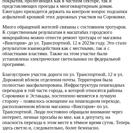
покрытия, пролегающих как в частном секторе, так и
представляющих проезды к многоквартирным домам.
Ежегодно приходится держать на контроле вопрос подсыпки
асфальтной крошкой этих дорожных участков на Сороковке.
Много обращений жителей связаны с состоянием тротуаров.
К существенным результатам в масштабах городского
микрорайона можно отнести ремонт тротуара от магазина
«Виктория» до ул. Транспортной, 12 в 2023­м году. Это стало
результатом взаимодействия как с местными, так и с
областными властями. Также на этом участке были
установлены электрические светильники по федеральной
программе.
Благоустроен участок дороги по ул. Транспортной, 12 и ул.
Дорожной вблизи отделения почты. Территория была
полностью заасфальтирована. Инфраструктура пешеходных
переходов в той части города, к которой относятся районы
Сороковки и Эстакады, постепенно меняется в лучшую
сторону – появилось освещение на пешеходном переходе,
расположенном вблизи магазина «Виктория» по ул.
Транспортной. Люди постоянно обращали внимание через
интернет, личные просьбы ко мне, как к депутату, на
опасность перехода в этом месте в тёмное время суток. Теперь
здесь светло и, следовательно, более безопасно.