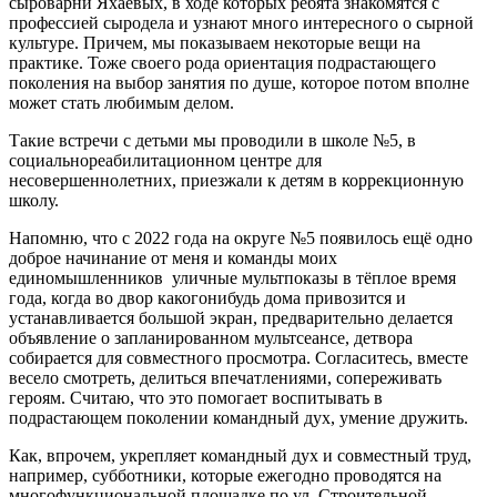
сыроварни Яхаевых, в ходе которых ребята знакомятся с
профессией сыродела и узнают много интересного о сырной
культуре. Причем, мы показываем некоторые вещи на
практике. Тоже своего рода ориентация подрастающего
поколения на выбор занятия по душе, которое потом вполне
может стать любимым делом.
Такие встречи с детьми мы проводили в школе №5, в
социально­реабилитационном центре для
несовершеннолетних, приезжали к детям в коррекционную
школу.
Напомню, что с 2022 года на округе №5 появилось ещё одно
доброе начинание от меня и команды моих
единомышленников ­ уличные мульт­показы в тёплое время
года, когда во двор какого­нибудь дома привозится и
устанавливается большой экран, предварительно делается
объявление о запланированном мультсеансе, детвора
собирается для совместного просмотра. Согласитесь, вместе
весело смотреть, делиться впечатлениями, сопереживать
героям. Считаю, что это помогает воспитывать в
подрастающем поколении командный дух, умение дружить.
Как, впрочем, укрепляет командный дух и совместный труд,
например, субботники, которые ежегодно проводятся на
многофункциональной площадке по ул. Строительной.