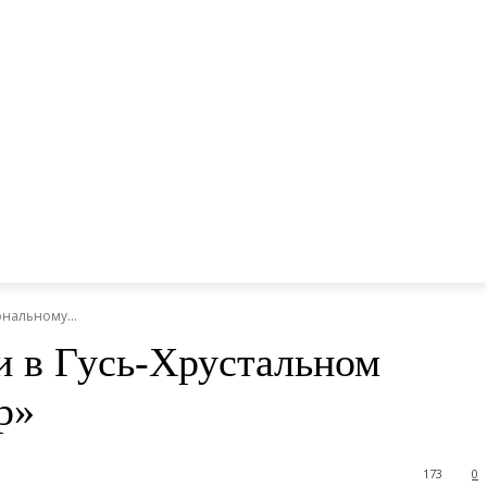
нальному...
и в Гусь-Хрустальном
р»
173
0