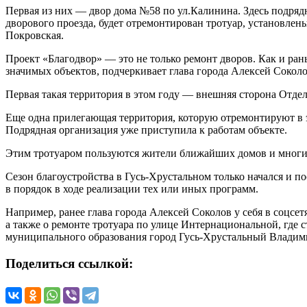
Первая из них — двор дома №58 по ул.Калинина. Здесь подрядн
дворового проезда, будет отремонтирован тротуар, установле
Покровская.
Проект «Благодвор» — это не только ремонт дворов. Как и ра
значимых объектов, подчеркивает глава города Алексей Соколо
Первая такая территория в этом году — внешняя сторона Отдел
Еще одна прилегающая территория, которую отремонтируют в эт
Подрядная организация уже приступила к работам объекте.
Этим тротуаром пользуются жители ближайших домов и многие
Сезон благоустройства в Гусь-Хрустальном только начался и 
в порядок в ходе реализации тех или иных программ.
Например, ранее глава города Алексей Соколов у себя в соцсе
а также о ремонте тротуара по улице Интернациональной, где
муниципального образования город Гусь-Хрустальный Владими
Поделиться ссылкой: