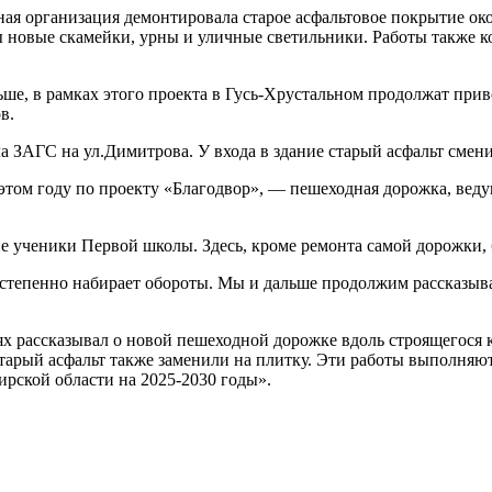
ая организация демонтировала старое асфальтовое покрытие око
ны новые скамейки, урны и уличные светильники. Работы также 
ньше, в рамках этого проекта в Гусь-Хрустальном продолжат пр
в.
а ЗАГС на ул.Димитрова. У входа в здание старый асфальт смени
ом году по проекту «Благодвор», — пешеходная дорожка, ведущая
 ученики Первой школы. Здесь, кроме ремонта самой дорожки, 
постепенно набирает обороты. Мы и дальше продолжим рассказыва
тях рассказывал о новой пешеходной дорожке вдоль строящегося 
 старый асфальт также заменили на плитку. Эти работы выполн
рской области на 2025-2030 годы».