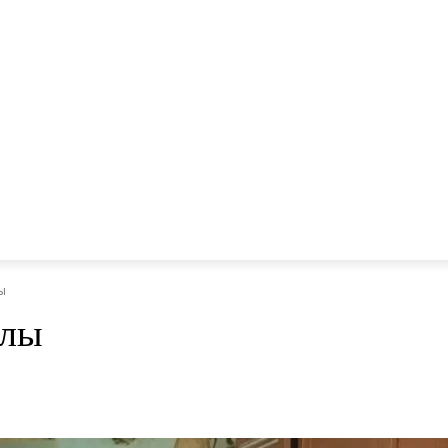
ы
улы