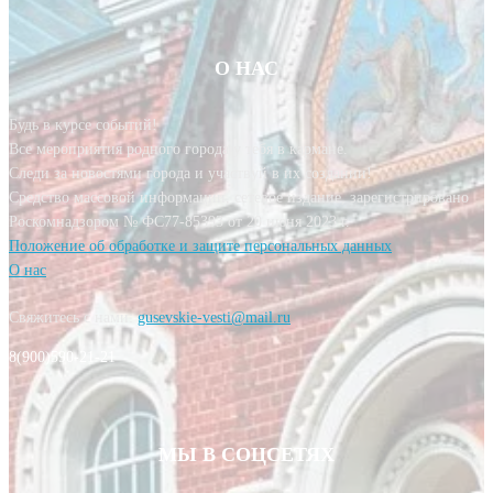
О НАС
Будь в курсе событий!
Все мероприятия родного города у тебя в кармане.
Следи за новостями города и участвуй в их создании!
Средство массовой информации, сетевое издание, зарегистрировано
Роскомнадзором № ФС77-85393 от 20 июня 2023 г.
Положение об обработке и защите персональных данных
О нас
Свяжитесь с нами:
gusevskie-vesti@mail.ru
8(900)590-21-21
МЫ В СОЦСЕТЯХ