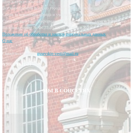
Будь в курсе событий!
Все мероприятия родного города у тебя в кармане.
Следи за новостями города и участвуй в их создании!
Средство массовой информации, сетевое издание, зарегистрировано
Роскомнадзором № ФС77-85393 от 20 июня 2023 г.
Положение об обработке и защите персональных данных
О нас
Свяжитесь с нами:
gusevskie-vesti@mail.ru
8(900)590-21-21
МЫ В СОЦСЕТЯХ