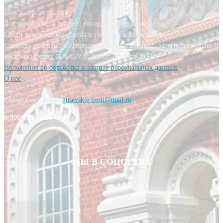
Будь в курсе событий!
Все мероприятия родного города у тебя в кармане.
Следи за новостями города и участвуй в их создании!
Средство массовой информации, сетевое издание, зарегистрировано
Роскомнадзором № ФС77-85393 от 20 июня 2023 г.
Положение об обработке и защите персональных данных
О нас
Свяжитесь с нами:
gusevskie-vesti@mail.ru
8(900)590-21-21
МЫ В СОЦСЕТЯХ