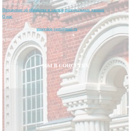
Роскомнадзором № ФС77-85393 от 20 июня 2023 г.
Положение об обработке и защите персональных данных
О нас
Свяжитесь с нами:
gusevskie-vesti@mail.ru
8(900)590-21-21
МЫ В СОЦСЕТЯХ