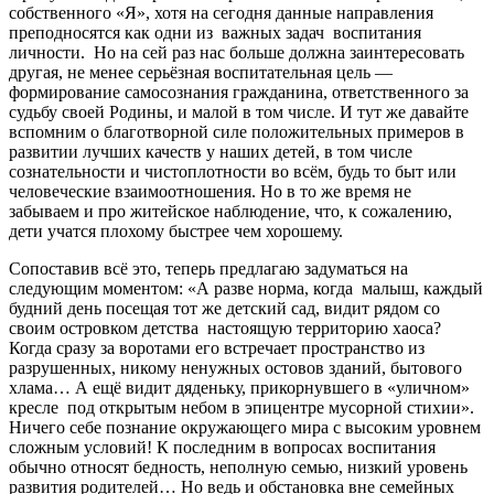
собственного «Я», хотя на сегодня данные направления
преподносятся как одни из важных задач воспитания
личности. Но на сей раз нас больше должна заинтересовать
другая, не менее серьёзная воспитательная цель —
формирование самосознания гражданина, ответственного за
судьбу своей Родины, и малой в том числе. И тут же давайте
вспомним о благотворной силе положительных примеров в
развитии лучших качеств у наших детей, в том числе
сознательности и чистоплотности во всём, будь то быт или
человеческие взаимоотношения. Но в то же время не
забываем и про житейское наблюдение, что, к сожалению,
дети учатся плохому быстрее чем хорошему.
Сопоставив всё это, теперь предлагаю задуматься на
следующим моментом: «А разве норма, когда малыш, каждый
будний день посещая тот же детский сад, видит рядом со
своим островком детства настоящую территорию хаоса?
Когда сразу за воротами его встречает пространство из
разрушенных, никому ненужных остовов зданий, бытового
хлама… А ещё видит дяденьку, прикорнувшего в «уличном»
кресле под открытым небом в эпицентре мусорной стихии».
Ничего себе познание окружающего мира с высоким уровнем
сложным условий! К последним в вопросах воспитания
обычно относят бедность, неполную семью, низкий уровень
развития родителей… Но ведь и обстановка вне семейных