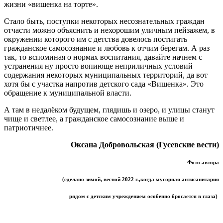
жизни «вишенка на торте».
Стало быть, поступки некоторых несознательных граждан
отчасти можно объяснить и нехорошим уличным пейзажем, в
окружении которого им с детства довелось постигать
гражданское самосознание и любовь к отчим берегам. А раз
так, то вспоминая о нормах воспитания, давайте начнем с
устранения ну просто вопиюще неприличных условий
содержания некоторых муниципальных территорий, да вот
хотя бы с участка напротив детского сада «Вишенка». Это
обращение к муниципальной власти.
А там в недалёком будущем, глядишь и озеро, и улицы станут
чище и светлее, а гражданское самосознание выше и
патриотичнее.
Оксана Добровольская (Гусевские вести)
Фото автора
(сделано зимой, весной 2022 г.,
когда мусорная антисанитария
рядом с детским учреждением
особенно
бросается в глаза)