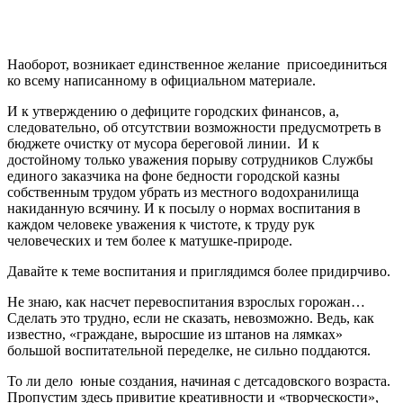
Наоборот, возникает единственное желание присоединиться
ко всему написанному в официальном материале.
И к утверждению о дефиците городских финансов, а,
следовательно, об отсутствии возможности предусмотреть в
бюджете очистку от мусора береговой линии. И к
достойному только уважения порыву сотрудников Службы
единого заказчика на фоне бедности городской казны
собственным трудом убрать из местного водохранилища
накиданную всячину. И к посылу о нормах воспитания в
каждом человеке уважения к чистоте, к труду рук
человеческих и тем более к матушке-природе.
Давайте к теме воспитания и приглядимся более придирчиво.
Не знаю, как насчет перевоспитания взрослых горожан…
Сделать это трудно, если не сказать, невозможно. Ведь, как
известно, «граждане, выросшие из штанов на лямках»
большой воспитательной переделке, не сильно поддаются.
То ли дело юные создания, начиная с детсадовского возраста.
Пропустим здесь привитие креативности и «творческости»,