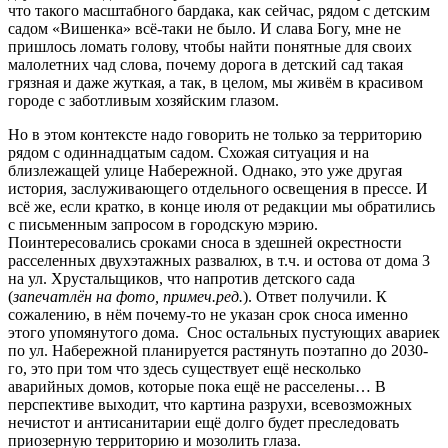
что такого масштабного бардака, как сейчас, рядом с детским
садом «Вишенка» всё-таки не было. И слава Богу, мне не
пришлось ломать голову, чтобы найти понятные для своих
малолетних чад слова, почему дорога в детский сад такая
грязная и даже жуткая, а так, в целом, мы живём в красивом
городе с заботливым хозяйским глазом.
Но в этом контексте надо говорить не только за территорию
рядом с одиннадцатым садом. Схожая ситуация и на
близлежащей улице Набережной. Однако, это уже другая
история, заслуживающего отдельного освещения в прессе. И
всё же, если кратко, в конце июля от редакции мы обратились
с письменным запросом в городскую мэрию.
Поинтересовались сроками сноса в здешней окрестности
расселенных двухэтажных развалюх, в т.ч. и остова от дома 3
на ул. Хрустальщиков, что напротив детского сада
(
запечатлён на фото, примеч.ред.
). Ответ получили. К
сожалению, в нём почему-то не указан срок сноса именно
этого упомянутого дома. Снос остальных пустующих авариек
по ул. Набережной планируется растянуть поэтапно до 2030-
го, это при том что здесь существует ещё несколько
аварийных домов, которые пока ещё не расселены… В
перспективе выходит, что картина разрухи, всевозможных
нечистот и антисанитарии ещё долго будет преследовать
приозерную территорию и мозолить глаза.