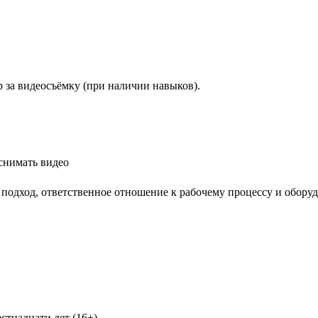
ар за видеосъёмку (при наличии навыков).
 снимать видео
 подход, ответственное отношение к рабочему процессу и обору
стнадцати лет (16+)