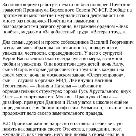
За плодотворную работу в печати он был поощрён Почётной
грамотой Президиума Верховного Совета РСФСР. Вообще на
протяжении многолетней журналистской деятельности он
много раз поощрялся Почётными грамотами и
благодарностями разного уровня, награждён орденом «Знак
почёта», медалями «За доблестный труд», «Ветеран труда».
Для семьи, друзей и просто собеседников Василий Георгиевич
всегда являлся образцом воспитанности, порядочности,
уважения, честности, справедливости. У него с супругой
Верой Васильевной было всегда чувство меры, взаимной
любви и уважения. Они воспитали двух детей: дочь Аллу,
сына Игоря, которые добросовестно трудились каждый на
своём месте: дочь на московском заводе «Электропровод»,
сын — служил в органах МВД. Две внучки Василия
Георгиевича — Лилия и Наталья — работают в
образовательных структурах города Гусь-Хрустального, внук
Олег — в спорткомитете Москвы. Правнучка Ольга —
дизайнер, правнуки Даниил и Илья учатся в школе и ещё не
определились с выбором профессии. Возможно, кто-то из них
продолжит дело своего замечательного прадеда.
В.Г. Проников жил не напрасно и оставил о себе светлую
память как защитник своего Отечества, гражданин, поэт,
журналист, как человек, несущий людям в своём сердце, в