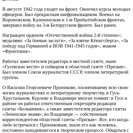
В августе 1942 года уходит на фронт. Окончил курсы молодых
офицеров. Был прекрасным шифровальщиком. Воевал на
Воронежском, Калининском и 1-м Прибалтийском фронтах,
завершил войну на 3-м Белорусском фронте. Был ранен.
Награжден орденом «Отечественной войны 2-й степени»;
медалями: «За боевые заслуги», «За взятие Кёнигсберга», «За
победу над Германией в ВОВ 1941-1945 годов», знаком
«Фронтовик».
Работал заместителем редактора в местной газете, ныне
«Гусевские вести» и собкором в областной газете «Призыв».
Был членом Союза журналистов СССР, членом литературной
группы.
О Василии Георгиевиче Проникове, посвятившему всю свою
жизнь журналистике и литературному творчеству, в Гусь-
Хрустальном, Курлове и Владимире многие помнят: в Гусе и
районе он работал ответственным секретарём редакции
газеты «Большевик», а также заместителем редактора газеты
«Ленинское знамя», во Владимире — собственным
корреспондентом областной газеты «Призыв». Все, кто когда-
либо встречался с Прониковым, знали его как человека,
постоянно находившегося в творческом процессе. Общаться с