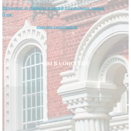
Роскомнадзором № ФС77-85393 от 20 июня 2023 г.
Положение об обработке и защите персональных данных
О нас
Свяжитесь с нами:
gusevskie-vesti@mail.ru
8(900)590-21-21
МЫ В СОЦСЕТЯХ