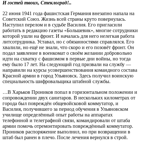
И гостей твоих, Стеклоград!..
22 июня 1941 года фашистская Германия внезапно напала на
Советский Союз. Жизнь всей страны круто повернулась.
Наступил перелом и в судьбе Василия. Его пригласили
работать в редакцию газеты «Большевик», многие сотрудники
которой ушли на фронт. И началась для него нелегкая работа
литсотрудника. Уставал, но с обязанностями справлялся. Его
хвалили, но ещё не знали, что скоро и его позовёт фронт. Он
подал заявление в военкомат о своём желании добровольно
идти на схватку с фашизмом в первые дни войны, но тогда
ему было 17 лет. На следующий год призвали на службу —
направили на курсы усовершенствования командного состава
Красной армии в город Ульяновск. Здесь получил воинскую
специальность шифровальщика штабной службы.
…В Харьков Проников попал в горизонтальном положении и
сопровождении двух санитаров. В нескольких километрах от
города был повреждён общевойсковой коммутатор, и
Василия, получившего за период обучения в Ульяновском
училище определённый опыт работы на аппаратах
телефонной и телеграфной связи, командировали от штаба
армии помочь отремонтировать повреждённый коммутатор.
Проников распоряжение выполнил, но при возвращении в
штаб был ранен в плечо. После лечения вернулся в строй.