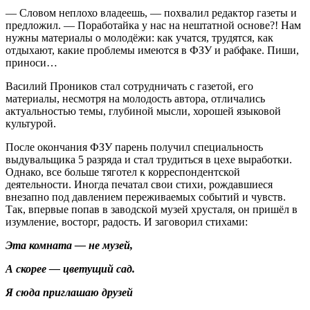
— Словом неплохо владеешь, — похвалил редактор газеты и
предложил. — Поработайка у нас на нештатной основе?! Нам
нужны материалы о молодёжи: как учатся, трудятся, как
отдыхают, какие проблемы имеются в ФЗУ и рабфаке. Пиши,
приноси…
Василий Проников стал сотрудничать с газетой, его
материалы, несмотря на молодость автора, отличались
актуальностью темы, глубиной мысли, хорошей языковой
культурой.
После окончания ФЗУ парень получил специальность
выдувальщика 5 разряда и стал трудиться в цехе выработки.
Однако, все больше тяготел к корреспондентской
деятельности. Иногда печатал свои стихи, рождавшиеся
внезапно под давлением переживаемых событий и чувств.
Так, впервые попав в заводской музей хрусталя, он пришёл в
изумление, восторг, радость. И заговорил стихами:
Эта комната — не музей,
А скорее — цветущий сад.
Я сюда приглашаю друзей