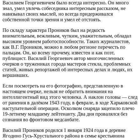
Василием Георгиевичем было всегда интересно. Он много
знал, умел увлечь собеседника интересным рассказом, не
навязывал своих мыслей, но всегда придерживался
собственной точки зрения и умел её отстоять.
По складу характера Проников был на редкость
внимательным, вежливым, чутким, уважительным, обладал
высоким уровнем работоспособности. Таких журналистов,
как В.Г. Проников, можно в любом регионе перечесть по
пальцам. Он, ко всему прочему, известен и как поэт,
публицист. Василий Георгиевич автор многочисленных
очерков о тружениках города мастеров стекла, проблемных
статей, живых репортажей об интересных делах и людях, их
вершивших.
Если посмотреть на его фотографию, представленную в
настоящем очерке, нельзя не обратить внимания на
интеллигентный вид этого человека. А наклон головы — след
от ранения в далёком 1943 году, в феврале, в ходе Харьковской
наступательной операции. Осколком снаряда зацепило плечо
19-летнему младшему лейтенанту. Два дня провалялся без
сознания во фронтовом медсанбате.
Василий Проников родился 1 января 1924 года в деревне
Ягодино Гусь-Хрустального района в семье крестьянина