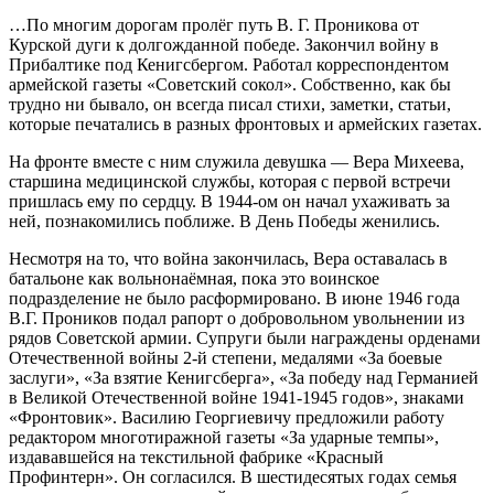
…По многим дорогам пролёг путь В. Г. Проникова от
Курской дуги к долгожданной победе. Закончил войну в
Прибалтике под Кенигсбергом. Работал корреспондентом
армейской газеты «Советский сокол». Собственно, как бы
трудно ни бывало, он всегда писал стихи, заметки, статьи,
которые печатались в разных фронтовых и армейских газетах.
На фронте вместе с ним служила девушка — Вера Михеева,
старшина медицинской службы, которая с первой встречи
пришлась ему по сердцу. В 1944-ом он начал ухаживать за
ней, познакомились поближе. В День Победы женились.
Несмотря на то, что война закончилась, Вера оставалась в
батальоне как вольнонаёмная, пока это воинское
подразделение не было расформировано. В июне 1946 года
В.Г. Проников подал рапорт о добровольном увольнении из
рядов Советской армии. Супруги были награждены орденами
Отечественной войны 2-й степени, медалями «За боевые
заслуги», «За взятие Кенигсберга», «За победу над Германией
в Великой Отечественной войне 1941-1945 годов», знаками
«Фронтовик». Василию Георгиевичу предложили работу
редактором многотиражной газеты «За ударные темпы»,
издававшейся на текстильной фабрике «Красный
Профинтерн». Он согласился. В шестидесятых годах семья