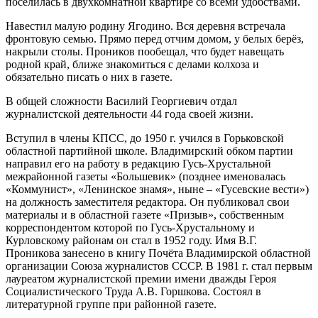
поселилась в двухкомнатной квартире со всеми удобствами.
Навестил малую родину Ягодино. Вся деревня встречала
фронтовую семью. Прямо перед отчим домом, у белых берёз,
накрыли столы. Проников пообещал, что будет навещать
родной край, ближе знакомиться с делами колхоза и
обязательно писать о них в газете.
В общей сложности Василий Георгиевич отдал
журналистской деятельности 44 года своей жизни.
Вступил в члены КПСС, до 1950 г. учился в Горьковской
областной партийной школе. Владимирский обком партии
направил его на работу в редакцию Гусь-Хрустальной
межрайонной газеты «Большевик» (позднее именовалась
«Коммунист», «Ленинское знамя», ныне – «Гусевские вести»)
на должность заместителя редактора. Он публиковал свои
материалы и в областной газете «Призыв», собственным
корреспондентом которой по Гусь-Хрустальному и
Курловскому районам он стал в 1952 году. Имя В.Г.
Проникова занесено в книгу Почёта Владимирской областной
организации Союза журналистов СССР. В 1981 г. стал первым
лауреатом журналистской премии имени дважды Героя
Социалистического Труда А.В. Горшкова. Состоял в
литературной группе при районной газете.