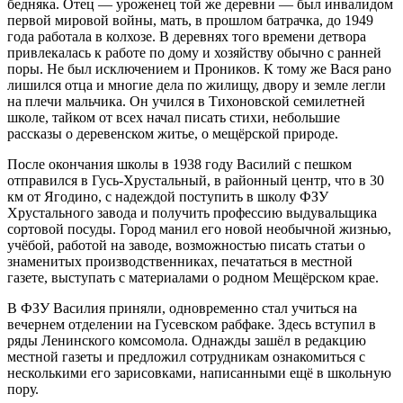
бедняка. Отец — уроженец той же деревни — был инвалидом
первой мировой войны, мать, в прошлом батрачка, до 1949
года работала в колхозе. В деревнях того времени детвора
привлекалась к работе по дому и хозяйству обычно с ранней
поры. Не был исключением и Проников. К тому же Вася рано
лишился отца и многие дела по жилищу, двору и земле легли
на плечи мальчика. Он учился в Тихоновской семилетней
школе, тайком от всех начал писать стихи, небольшие
рассказы о деревенском житье, о мещёрской природе.
После окончания школы в 1938 году Василий с пешком
отправился в Гусь-Хрустальный, в районный центр, что в 30
км от Ягодино, с надеждой поступить в школу ФЗУ
Хрустального завода и получить профессию выдувальщика
сортовой посуды. Город манил его новой необычной жизнью,
учёбой, работой на заводе, возможностью писать статьи о
знаменитых производственниках, печататься в местной
газете, выступать с материалами о родном Мещёрском крае.
В ФЗУ Василия приняли, одновременно стал учиться на
вечернем отделении на Гусевском рабфаке. Здесь вступил в
ряды Ленинского комсомола. Однажды зашёл в редакцию
местной газеты и предложил сотрудникам ознакомиться с
несколькими его зарисовками, написанными ещё в школьную
пору.