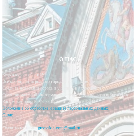
О НАС
Будь в курсе событий!
Все мероприятия родного города у тебя в кармане.
Следи за новостями города и участвуй в их создании!
Средство массовой информации, сетевое издание, зарегистрировано
Роскомнадзором № ФС77-85393 от 20 июня 2023 г.
Положение об обработке и защите персональных данных
О нас
Свяжитесь с нами:
gusevskie-vesti@mail.ru