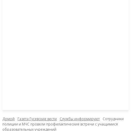
Домой
Газета Гусевские вести
Службы информируют
Сотрудники
полиции и МЧС провели профилактические встречи с учащимися
образовательных учреждений