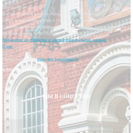
Будь в курсе событий!
Все мероприятия родного города у тебя в кармане.
Следи за новостями города и участвуй в их создании!
Средство массовой информации, сетевое издание, зарегистрировано
Роскомнадзором № ФС77-85393 от 20 июня 2023 г.
Положение об обработке и защите персональных данных
О нас
Свяжитесь с нами:
gusevskie-vesti@mail.ru
8(900)590-21-21
МЫ В СОЦСЕТЯХ