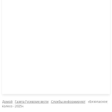
Домой
Газета Гусевские вести
Службы информируют
«Безопасное
колесо - 2025»