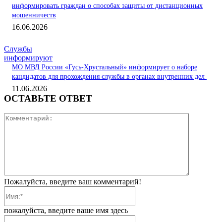
информировать граждан о способах защиты от дистанционных
мошенничеств
16.06.2026
Службы
информируют
МО МВД России «Гусь-Хрустальный» информирует о наборе
кандидатов для прохождения службы в органах внутренних дел
11.06.2026
ОСТАВЬТЕ ОТВЕТ
Коммента
Пожалуйста, введите ваш комментарий!
Имя:*
пожалуйста, введите ваше имя здесь
Электронная