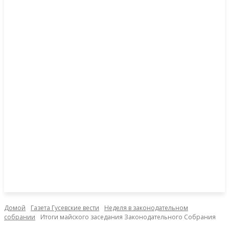
Домой
Газета Гусевские вести
Неделя в законодательном
собрании
Итоги майского заседания Законодательного Собрания