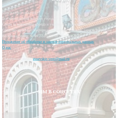
Будь в курсе событий!
Все мероприятия родного города у тебя в кармане.
Следи за новостями города и участвуй в их создании!
Средство массовой информации, сетевое издание, зарегистрировано
Роскомнадзором № ФС77-85393 от 20 июня 2023 г.
Положение об обработке и защите персональных данных
О нас
Свяжитесь с нами:
gusevskie-vesti@mail.ru
8(900)590-21-21
МЫ В СОЦСЕТЯХ