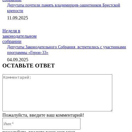
Депутаты почтили память владимирцев-защитников Брестской
крепости
11.09.2025
Неделя в
законодательном
собрании
Депутаты Законодательного Собрания встретились с участниками
программы «Герои-33»
04.09.2025
ОСТАВЬТЕ ОТВЕТ
Коммента
Пожалуйста, введите ваш комментарий!
Имя:*