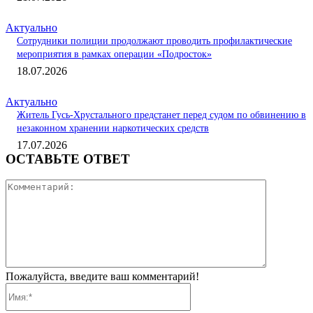
Актуально
Сотрудники полиции продолжают проводить профилактические
мероприятия в рамках операции «Подросток»
18.07.2026
Актуально
Житель Гусь-Хрустального предстанет перед судом по обвинению в
незаконном хранении наркотических средств
17.07.2026
ОСТАВЬТЕ ОТВЕТ
Коммента
Пожалуйста, введите ваш комментарий!
Имя:*