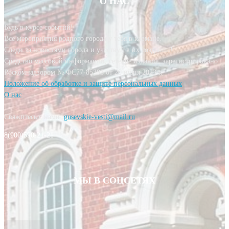
О НАС
Будь в курсе событий!
Все мероприятия родного города у тебя в кармане.
Следи за новостями города и участвуй в их создании!
Средство массовой информации, сетевое издание, зарегистрировано
Роскомнадзором № ФС77-85393 от 20 июня 2023 г.
Положение об обработке и защите персональных данных
О нас
Свяжитесь с нами:
gusevskie-vesti@mail.ru
8(900)590-21-21
МЫ В СОЦСЕТЯХ