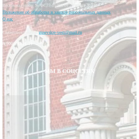
Роскомнадзором № ФС77-85393 от 20 июня 2023 г.
Положение об обработке и защите персональных данных
О нас
Свяжитесь с нами:
gusevskie-vesti@mail.ru
8(900)590-21-21
МЫ В СОЦСЕТЯХ