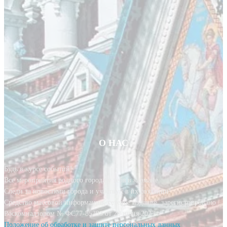
О НАС
Будь в курсе событий!
Все мероприятия родного города у тебя в кармане.
Следи за новостями города и участвуй в их создании!
Средство массовой информации, сетевое издание, зарегистрировано
Роскомнадзором № ФС77-85393 от 20 июня 2023 г.
Положение об обработке и защите персональных данных