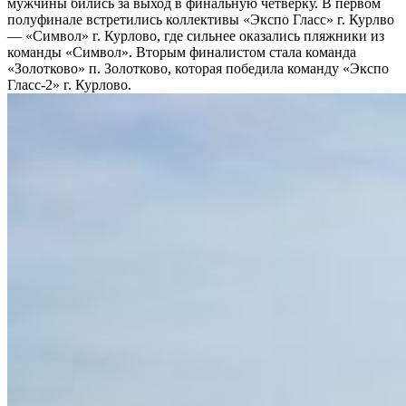
мужчины бились за выход в финальную четверку. В первом
полуфинале встретились коллективы «Экспо Гласс» г. Курлво
— «Символ» г. Курлово, где сильнее оказались пляжники из
команды «Символ». Вторым финалистом стала команда
«Золотково» п. Золотково, которая победила команду «Экспо
Гласс-2» г. Курлово.