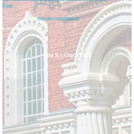
О нас
Свяжитесь с нами:
gusevskie-vesti@mail.ru
8(900)590-21-21
МЫ В СОЦСЕТЯХ