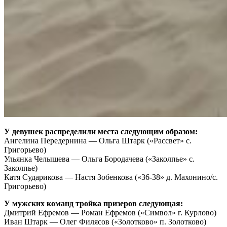
У девушек распределили места следующим образом:
Ангелина Передернина — Ольга Штарк («Рассвет» с.
Григорьево)
Ульянка Челышева — Ольга Бородачева («Заколпье» с.
Заколпье)
Катя Сударикова — Настя Зобенкова («36-38» д. Махонино/с.
Григорьево)
У мужских команд тройка призеров следующая:
Дмитрий Ефремов — Роман Ефремов («Символ» г. Курлово)
Иван Штарк — Олег Филясов («Золотково» п. Золотково)