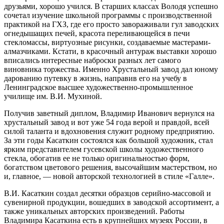
друзьями, хорошо учился. В старших классах Володя успешно
сочетал изучение школьной программы с производственной
практикой на ГХЗ, где его просто завораживали гул заводских
огнедышащих печей, красота переливающейся в печи
стекломассы, виртуозные рисунки, создаваемые мастерами-
алмазчиками. Кстати, в красочный антураж выставки хорошо
вписались интересные наброски разных лет самого
виновника торжества. Именно Хрустальный завод дал юному
дарованию путевку в жизнь, направив его на учебу в
Ленинградское высшее художественно-промышленное
училище им. В.И. Мухиной.
Получив заветный диплом, Владимир Иванович вернулся на
хрустальный завод и вот уже 54 года верой и правдой, всей
силой таланта и вдохновения служит родному предприятию.
За эти годы Касаткин состоялся как большой художник, стал
ярким представителем гусевской школы художественного
стекла, обогатив ее не только оригинальностью форм,
богатством цветового решения, высочайшим мастерством, но
и, главное, — новой авторской технологией в стиле «Галле».
В.И. Касаткин создал десятки образцов серийно-массовой и
сувенирной продукции, вошедших в заводской ассортимент, а
также уникальных авторских произведений. Работы
Владимира Касаткина есть в крупнейших музеях России, в