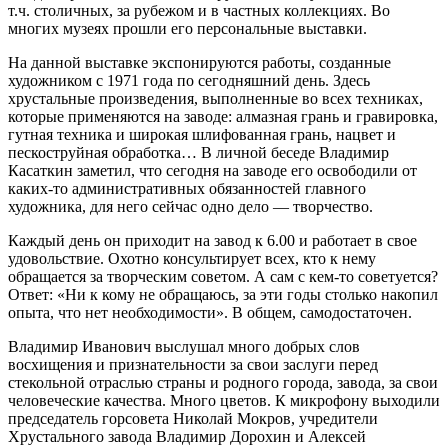
т.ч. столичных, за рубежом и в частных коллекциях. Во
многих музеях прошли его персональные выставки.
На данной выставке экспонируются работы, созданные
художником с 1971 года по сегодняшний день. Здесь
хрустальные произведения, выполненные во всех техниках,
которые применяются на заводе: алмазная грань и гравировка,
гутная техника и широкая шлифованная грань, нацвет и
пескоструйная обработка… В личной беседе Владимир
Касаткин заметил, что сегодня на заводе его освободили от
каких-то административных обязанностей главного
художника, для него сейчас одно дело — творчество.
Каждый день он приходит на завод к 6.00 и работает в свое
удовольствие. Охотно консультирует всех, кто к нему
обращается за творческим советом. А сам с кем-то советуется?
Ответ: «Ни к кому не обращаюсь, за эти годы столько накопил
опыта, что нет необходимости». В общем, самодостаточен.
Владимир Иванович выслушал много добрых слов
восхищения и признательности за свои заслуги перед
стекольной отраслью страны и родного города, завода, за свои
человеческие качества. Много цветов. К микрофону выходили
председатель горсовета Николай Мокров, учредители
Хрустального завода Владимир Дорохин и Алексей