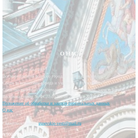
О НАС
Будь в курсе событий!
Все мероприятия родного города у тебя в кармане.
Следи за новостями города и участвуй в их создании!
Средство массовой информации, сетевое издание, зарегистрировано
Роскомнадзором № ФС77-85393 от 20 июня 2023 г.
Положение об обработке и защите персональных данных
О нас
Свяжитесь с нами:
gusevskie-vesti@mail.ru
8(900)590-21-21