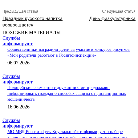
Предыдущая статья
Следующая статья
Праздник русского напитка
День физкультурника
возвращается
ПОХОЖИЕ МАТЕРИАЛЫ
Службы
информируют
Общественники наградили детей за участие в конкурсе рисунков
«Мои родители работают в Госавтоинспекции»
06.07.2026
Службы
информируют
Полицейские совместно с дружинниками продолжают
информировать граждан о способах защиты от дистанционных
мошенничеств
16.06.2026
Службы
информируют
МО МВД России «Гусь-Хрустальный» информирует о наборе
кандидатов для прохождения службы в органах внутренних дел