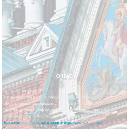
О НАС
Будь в курсе событий!
Все мероприятия родного города у тебя в кармане.
Следи за новостями города и участвуй в их создании!
Средство массовой информации, сетевое издание, зарегистрировано
Роскомнадзором № ФС77-85393 от 20 июня 2023 г.
Положение об обработке и защите персональных данных
О нас