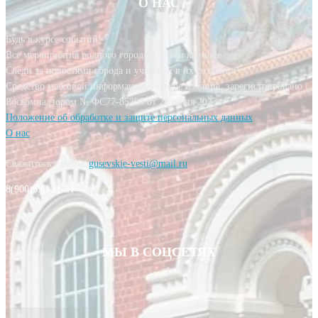
О НАС
Будь в курсе событий!
Все мероприятия родного города у тебя в кармане.
Следи за новостями города и участвуй в их создании!
Средство массовой информации, сетевое издание, зарегистрировано
Роскомнадзором № ФС77-85393 от 20 июня 2023 г.
Положение об обработке и защите персональных данных
О нас
Свяжитесь с нами:
gusevskie-vesti@mail.ru
8(900)590-21-21
МЫ В СОЦСЕТЯХ