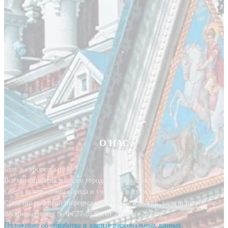
О НАС
Будь в курсе событий!
Все мероприятия родного города у тебя в кармане.
Следи за новостями города и участвуй в их создании!
Средство массовой информации, сетевое издание, зарегистрировано
Роскомнадзором № ФС77-85393 от 20 июня 2023 г.
Положение об обработке и защите персональных данных