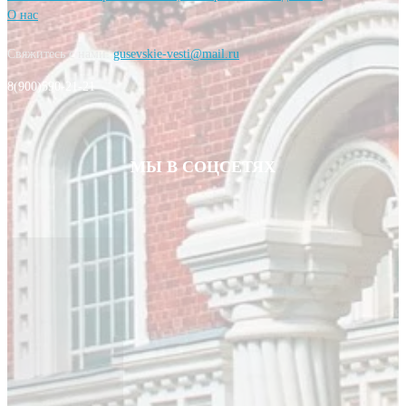
О нас
Свяжитесь с нами:
gusevskie-vesti@mail.ru
8(900)590-21-21
МЫ В СОЦСЕТЯХ