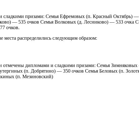
сладкими призами: Семья Ефремовых (п. Красный Октябрь) — 6
ково) — 535 очков Семья Волковых (д. Лесниково) — 533 очка С
77 очков.
ые места распределились следующим образом:
и отмечены дипломами и сладкими призами: Семья Зимняковых (
утергиных (п. Добрятино) — 350 очков Семья Беловых (п. Золот
мкиных (п. Мезиновский)