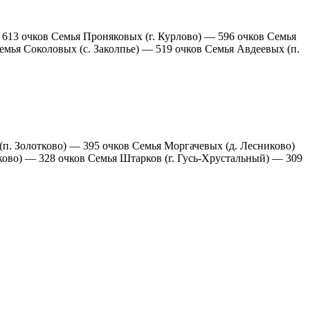
13 очков Семья Проняковых (г. Курлово) — 596 очков Семья
емья Соколовых (с. Заколпье) — 519 очков Семья Авдеевых (п.
п. Золотково) — 395 очков Семья Моргачевых (д. Лесниково)
ково) — 328 очков Семья Штарков (г. Гусь-Хрустальный) — 309