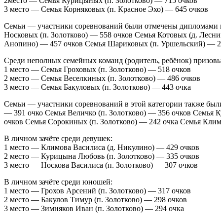
2место — Семья Курицыных (п. Золотково) — 715 очков
3 место — Семья Корняковых (п. Красное Эхо) — 645 очков
Семьи — участники соревнований были отмечены дипломами и 
Носковых (п. Золотково) — 558 очков Семья Котовых (д. Лесни
Анопино) — 457 очков Семья Шариковых (п. Уршельский) — 2
Среди неполных семейных команд (родитель, ребёнок) призов
1 место — Семья Гроховых (п. Золотково) — 518 очков
2 место — Семья Веселкиных (п. Золотково) — 486 очков
3 место — Семья Бакуловых (п. Золотково) — 443 очка
Семьи — участники соревнований в этой категории также был
— 391 очко Семья Величко (п. Золотково) — 356 очков Семья К
очков Семья Сорокиных (п. Золотково) — 242 очка Семья Кли
В личном зачёте среди девушек:
1 место — Климова Василиса (д. Никулино) — 429 очков
2 место — Курицына Любовь (п. Золотково) — 335 очков
3 место — Носкова Василиса (п. Золотково) — 307 очков
В личном зачёте среди юношей:
1 место — Грохов Арсений (п. Золотково) — 317 очков
2 место — Бакулов Тимур (п. Золотково) — 298 очков
3 место — Зимняков Иван (п. Золотково) — 294 очка