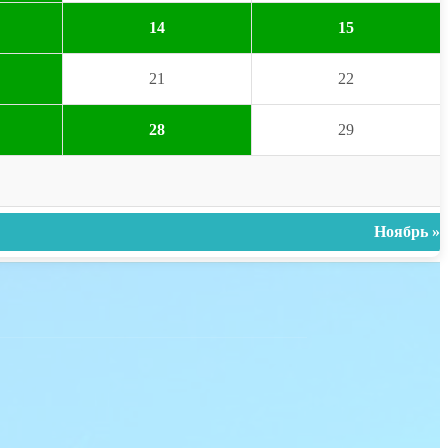
14
15
21
22
28
29
Ноябрь »