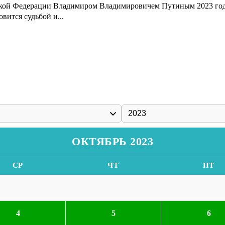
кой Федерации Владимиром Владимировичем Путиным 2023 год об
вится судьбой и...
ОКТЯБРЬ 2023
СР
ЧТ
ПТ
4
5
6