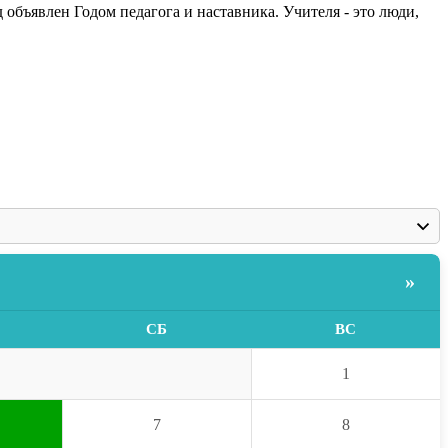
ъявлен Годом педагога и наставника. Учителя - это люди,
»
СБ
ВС
1
7
8