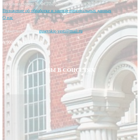
Роскомнадзором № ФС77-85393 от 20 июня 2023 г.
Положение об обработке и защите персональных данных
О нас
Свяжитесь с нами:
gusevskie-vesti@mail.ru
8(900)590-21-21
МЫ В СОЦСЕТЯХ