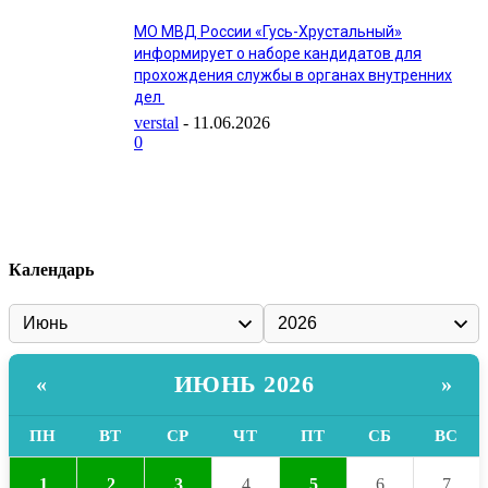
МО МВД России «Гусь-Хрустальный»
информирует о наборе кандидатов для
прохождения службы в органах внутренних
дел
verstal
-
11.06.2026
0
Календарь
ИЮНЬ 2026
«
»
ПН
ВТ
СР
ЧТ
ПТ
СБ
ВС
1
2
3
4
5
6
7