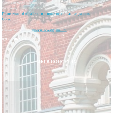
Средство массовой информации, сетевое издание, зарегистрировано
Роскомнадзором № ФС77-85393 от 20 июня 2023 г.
Положение об обработке и защите персональных данных
О нас
Свяжитесь с нами:
gusevskie-vesti@mail.ru
8(900)590-21-21
МЫ В СОЦСЕТЯХ