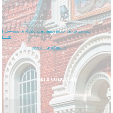
Будь в курсе событий!
Все мероприятия родного города у тебя в кармане.
Следи за новостями города и участвуй в их создании!
Средство массовой информации, сетевое издание, зарегистрировано
Роскомнадзором № ФС77-85393 от 20 июня 2023 г.
Положение об обработке и защите персональных данных
О нас
Свяжитесь с нами:
gusevskie-vesti@mail.ru
8(900)590-21-21
МЫ В СОЦСЕТЯХ