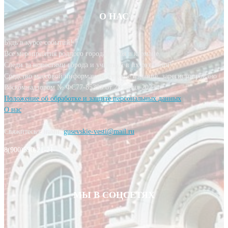
О НАС
Будь в курсе событий!
Все мероприятия родного города у тебя в кармане.
Следи за новостями города и участвуй в их создании!
Средство массовой информации, сетевое издание, зарегистрировано
Роскомнадзором № ФС77-85393 от 20 июня 2023 г.
Положение об обработке и защите персональных данных
О нас
Свяжитесь с нами:
gusevskie-vesti@mail.ru
8(900)590-21-21
МЫ В СОЦСЕТЯХ