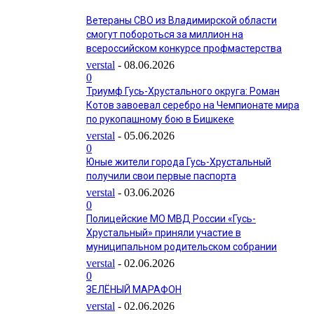
Ветераны СВО из Владимирской области
смогут побороться за миллион на
всероссийском конкурсе профмастерства
verstal
-
08.06.2026
0
Триумф Гусь-Хрустального округа: Роман
Котов завоевал серебро на Чемпионате мира
по рукопашному бою в Бишкеке
verstal
-
05.06.2026
0
Юные жители города Гусь-Хрустальный
получили свои первые паспорта
verstal
-
03.06.2026
0
Полицейские МО МВД России «Гусь-
Хрустальный» приняли участие в
муниципальном родительском собрании
verstal
-
02.06.2026
0
ЗЕЛЁНЫЙ МАРАФОН
verstal
-
02.06.2026