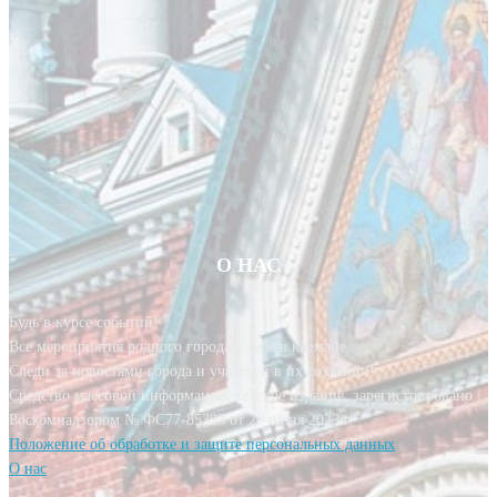
О НАС
Будь в курсе событий!
Все мероприятия родного города у тебя в кармане.
Следи за новостями города и участвуй в их создании!
Средство массовой информации, сетевое издание, зарегистрировано
Роскомнадзором № ФС77-85393 от 20 июня 2023 г.
Положение об обработке и защите персональных данных
О нас