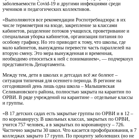
заболеваемости Covid-19 и другими инфекциями среди
учеников и педагогических коллективов.
«Выполняются все рекомендации Роспотребнадзора: в их
числе термометрия на входе, закрепление за классами
кабинетов, разделение потоков учащихся, проветривание и
специальная уборка кабинетов, организация питания по
особому графику. Но это приводит к тому, что школы, где
мало кабинетов, вынуждены перевести часть параллелей на
вторую смену. Это мера вынужденная и временная,
необходимо относиться к ней с пониманием», — подчеркнул
представитель Департамента.
Между тем, дети в школах и детсадах всё же болеют –
ситуация типичная для осеннего периода. В регионе на
сегодняшний день лишь одна школа – Малышевская
Селивановского района, полностью закрыта на карантин по
ОРВИ. В ряде учреждений на карантине – отдельные классы
и группы.
«В 17 детских садах есть закрытые группы по ОРВИ и в 12 –
по коронавирусу. В школьных классах, закрытых по ОРВИ,
учится 757 человек, а в закрытых по коронавирусу – 726.
Частично закрыты 30 школ. Что касается профобразования, в 7
колледжах закрыто 17 групп. По проценту заболевших (но не