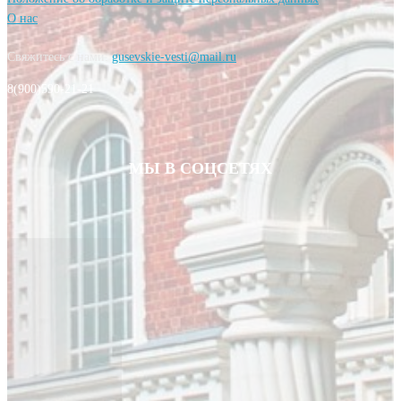
О нас
Свяжитесь с нами:
gusevskie-vesti@mail.ru
8(900)590-21-21
МЫ В СОЦСЕТЯХ