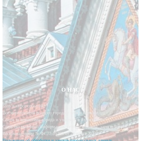
О НАС
Будь в курсе событий!
Все мероприятия родного города у тебя в кармане.
Следи за новостями города и участвуй в их создании!
Средство массовой информации, сетевое издание, зарегистрировано
Роскомнадзором № ФС77-85393 от 20 июня 2023 г.
Положение об обработке и защите персональных данных