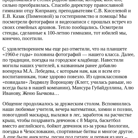
сильно преобразилась. Спасибо директору православной
гимназии отцу Киприану, преподавателям С.В. Киселевой и
Е.В. Казак (Пименовой) за гостеприимство и помощь! Мы
посмотрели фотографии и видеозаписи с прошлых встреч из
своих семейных архивов. Тепло пообщались. Осмотрели
стенды, сделанные к 100-летию гимназии, тот юбилей мы,
конечно, посетили.
С удовлетворением мы еще раз отметили, что на планшете
«1960-е годы» половина фотографий — нашего класса. Далее,
по традиции, поездка на городское кладбище. Навестили
могилы наших учителей, к названным ранее добавлю
военрука М.А. Лебедева, с которым нам, как и всем его
воспитанникам, тоже здорово повезло. Из одноклассников
«повидали» Людмилу Воронцову (Клегг, училась раньше, но
всегда была в нашей компании), Мансура Губайдуллина, Алю
Иванову, Женю Бычкова…
Общение продолжалось за дружеским столом. Вспомнились
наши любимые учителя, вечера математики, химии и поэзии,
новогодний маскарад, вылазки в лес, заработок на расчистке
крыш, чтобы поздравить девчонок с 8 Марта, баскетбол
вместо английского, бойкот девчонок из-за урока биологии,
поездка в Чехословакию, спортивные битвы и многое другое.
А еще были анекдоты, песни под гитару, и первая из них –