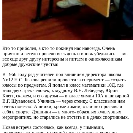
Кто-то приболел, а кто-то покинул нас навсегда. Очень
приятно и весело провели весь день и вновь убедились — мы
все еще друг другу интересны и питаем к одноклассникам
добрые дружеские чувства!
В 1966 году ряд учителей под влиянием директора школы
No12 Н.С. Быкова решили провести эксперимент — создать
классы по предметам. Я попал в класс математики 10Д, где
знал двух-трех человек, к мудрому В.Н. Лебедеву; Юрий
Клегг, скажем, и его друзья — в класс химии 10А к шикарной
В.Г. Шуваловой. Учились — через стенку. С классными нам
очень повезло! Ашники, кроме химии, отлично проявляли
себя в спорте, Дэшники — в много- образных культурных
мероприятиях, но старались не отстать и в делах спортивных.
Новая встреча состоялась, как всегда, у гимназии,
продолжалась в стенах родной школы, которая, конечно,