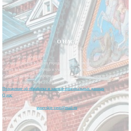
О НАС
Будь в курсе событий!
Все мероприятия родного города у тебя в кармане.
Следи за новостями города и участвуй в их создании!
Средство массовой информации, сетевое издание, зарегистрировано
Роскомнадзором № ФС77-85393 от 20 июня 2023 г.
Положение об обработке и защите персональных данных
О нас
Свяжитесь с нами:
gusevskie-vesti@mail.ru
8(900)590-21-21