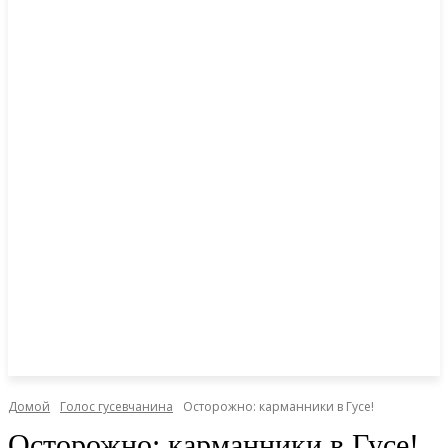
Домой
Голос гусевчанина
Осторожно: карманники в Гусе!
Осторожно: карманники в Гусе!