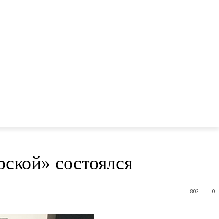
ской» состоялся
802
0