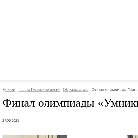
Домой
Газета Гусевские вести
Образование
Финал олимпиады "Умни
Финал олимпиады «Умники
27.05.2025