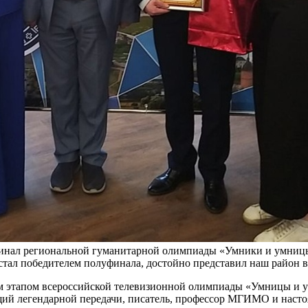
 финал региональной гуманитарной олимпиады «Умники и умни
стал победителем полуфинала, достойно представил наш район в
чным этапом всероссийской телевизионной олимпиады «Умницы
щий легендарной передачи, писатель, профессор МГИМО и насто