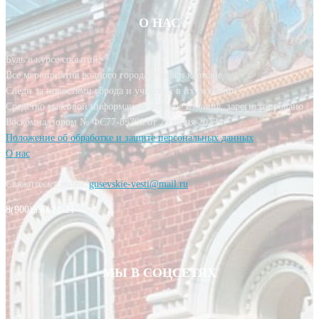
О НАС
Будь в курсе событий!
Все мероприятия родного города у тебя в кармане.
Следи за новостями города и участвуй в их создании!
Средство массовой информации, сетевое издание, зарегистрировано
Роскомнадзором № ФС77-85393 от 20 июня 2023 г.
Положение об обработке и защите персональных данных
О нас
Свяжитесь с нами:
gusevskie-vesti@mail.ru
8(900)590-21-21
МЫ В СОЦСЕТЯХ