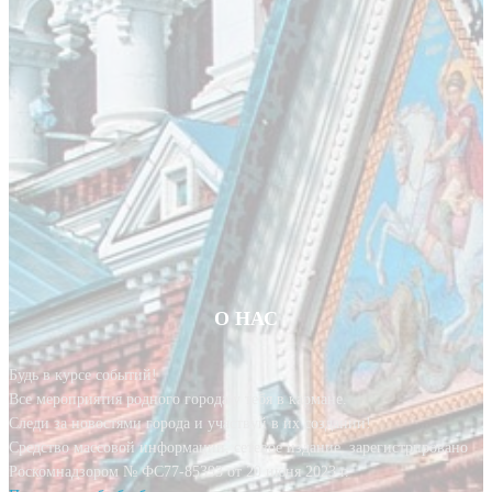
О НАС
Будь в курсе событий!
Все мероприятия родного города у тебя в кармане.
Следи за новостями города и участвуй в их создании!
Средство массовой информации, сетевое издание, зарегистрировано
Роскомнадзором № ФС77-85393 от 20 июня 2023 г.