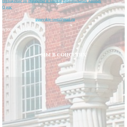
Положение об обработке и защите персональных данных
О нас
Свяжитесь с нами:
gusevskie-vesti@mail.ru
8(900)590-21-21
МЫ В СОЦСЕТЯХ