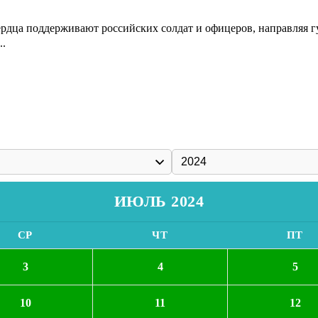
ердца поддерживают российских солдат и офицеров, направляя 
..
ИЮЛЬ 2024
СР
ЧТ
ПТ
3
4
5
10
11
12