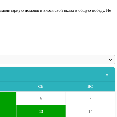
гуманитарную помощь и внося свой вклад в общую победу. Не
»
СБ
ВС
6
7
13
14