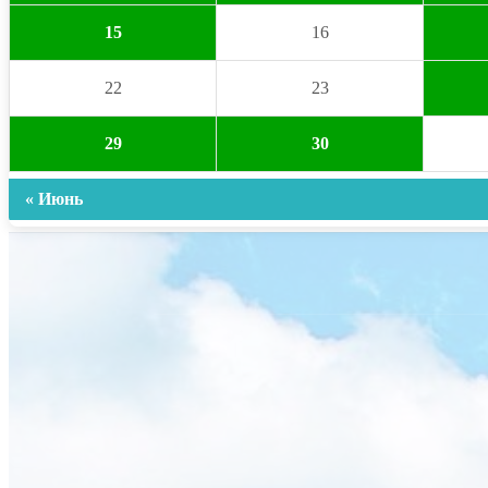
15
16
22
23
29
30
« Июнь