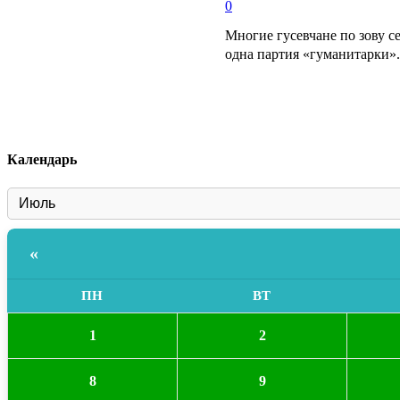
0
Многие гусевчане по зову с
одна партия «гуманитарки».
Календарь
«
ПН
ВТ
1
2
8
9