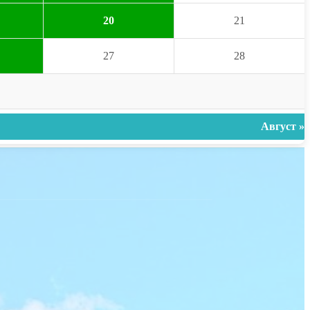
20
21
27
28
Август »