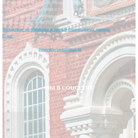
Все мероприятия родного города у тебя в кармане.
Следи за новостями города и участвуй в их создании!
Средство массовой информации, сетевое издание, зарегистрировано
Роскомнадзором № ФС77-85393 от 20 июня 2023 г.
Положение об обработке и защите персональных данных
О нас
Свяжитесь с нами:
gusevskie-vesti@mail.ru
8(900)590-21-21
МЫ В СОЦСЕТЯХ