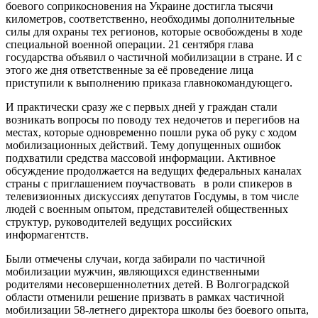
боевого соприкосновения на Украине достигла тысячи
километров, соответственно, необходимы дополнительные
силы для охраны тех регионов, которые освобождены в ходе
специальной военной операции. 21 сентября глава
государства объявил о частичной мобилизации в стране. И с
этого же дня ответственные за её проведение лица
приступили к выполнению приказа главнокомандующего.
И практически сразу же с первых дней у граждан стали
возникать вопросы по поводу тех недочетов и перегибов на
местах, которые одновременно пошли рука об руку с ходом
мобилизационных действий. Тему допущенных ошибок
подхватили средства массовой информации. Активное
обсуждение продолжается на ведущих федеральных каналах
страны с приглашением поучаствовать в роли спикеров в
телевизионных дискуссиях депутатов Госдумы, в том числе
людей с военным опытом, представителей общественных
структур, руководителей ведущих российских
информагентств.
Были отмечены случаи, когда забирали по частичной
мобилизации мужчин, являющихся единственными
родителями несовершеннолетних детей. В Волгоградской
области отменили решение призвать в рамках частичной
мобилизации 58-летнего директора школы без боевого опыта,