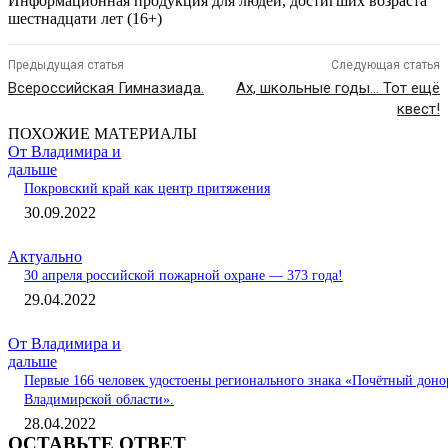
Информационная продукция для людей, достигших возраста
шестнадцати лет (16+)
Предыдущая статья
Следующая статья
Всероссийская Гимназиада.
Ах, школьные годы… Тот ещё
квест!
ПОХОЖИЕ МАТЕРИАЛЫ
От Владимира и
дальше
Покровский край как центр притяжения
30.09.2022
Актуально
30 апреля российской пожарной охране — 373 года!
29.04.2022
От Владимира и
дальше
Первые 166 человек удостоены регионального знака «Почётный доно
Владимирской области».
28.04.2022
ОСТАВЬТЕ ОТВЕТ