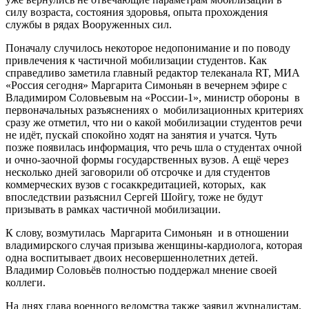
силу возраста, состояния здоровья, опыта прохождения
службы в рядах Вооруженных сил.
Поначалу случилось некоторое недопонимание и по поводу
привлечения к частичной мобилизации студентов. Как
справедливо заметила главный редактор телеканала RT, МИА
«Россия сегодня» Маргарита Симоньян в вечернем эфире с
Владимиром Соловьевым на «России-1», министр обороны в
первоначальных разъяснениях о мобилизационных критериях
сразу же отметил, что ни о какой мобилизации студентов речи
не идёт, пускай спокойно ходят на занятия и учатся. Чуть
позже появилась информация, что речь шла о студентах очной
и очно-заочной формы государственных вузов. А ещё через
несколько дней заговорили об отсрочке и для студентов
коммерческих вузов с госаккредитацией, которых, как
впоследствии разъяснил Сергей Шойгу, тоже не будут
призывать в рамках частичной мобилизации.
К слову, возмутилась Маргарита Симоньян и в отношении
владимирского случая призыва женщины-кардиолога, которая
одна воспитывает двоих несовершеннолетних детей.
Владимир Соловьёв полностью поддержал мнение своей
коллеги.
На днях глава военного ведомства также заявил журналистам,