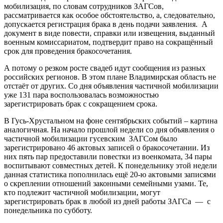
мобилизация, по словам сотрудников ЗАГСов,
рассматривается как особое обстоятельство, а, следовательно,
допускается регистрация брака в день подачи заявления. А
документ в виде повести, справки или извещения, выданный
военным комиссариатом, подтвердит право на сокращённый
срок для проведения бракосочетания.
А потому о резком росте свадеб идут сообщения из разных
российских регионов. В этом плане Владимирская область не
отстаёт от других. Со дня объявления частичной мобилизации
уже 131 пара воспользовалась возможностью
зарегистрировать брак с сокращением срока.
В Гусь-Хрустальном на фоне сентябрьских событий – картина
аналогичная. На начало прошлой недели со дня объявления о
частичной мобилизации гусевским ЗАГСом было
зарегистрировано 46 актовых записей о бракосочетании. Из
них пять пар предоставили повестки из военкомата, 34 пары
воспитывают совместных детей. К понедельнику этой недели
данная статистика пополнилась ещё 20-ю актовыми записями
о скреплении отношений законными семейными узами. Те,
кто подлежит частичной мобилизации, могут
зарегистрировать брак в любой из дней работы ЗАГСа — с
понедельника по субботу.