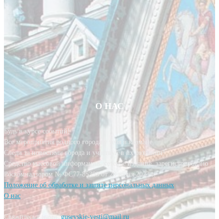
О НАС
Будь в курсе событий!
Все мероприятия родного города у тебя в кармане.
Следи за новостями города и участвуй в их создании!
Средство массовой информации, сетевое издание, зарегистрировано
Роскомнадзором № ФС77-85393 от 20 июня 2023 г.
Положение об обработке и защите персональных данных
О нас
Свяжитесь с нами:
gusevskie-vesti@mail.ru