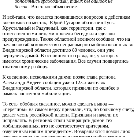
обновлялись гражданами, таких бы ошибок не
было
». Вот такое объяснение.
И всё-таки, что касается появившихся вопросов к действиям
военкомов на местах, Юрий Гусаров обозначил Гусь-
Хрустальный и Радужный, как территории, где с
ответственными лицами провели беседу или сделали
предупреждение. Также областной военком сообщил, что на
начало октября количество неправомерно мобилизованных во
Владимирской области достигло 80 человек, они уже
вернулись домой. В основном это граждане, у которых
имеются хронические заболевания. Все случаи подверглись
тщательному разбору.
К сведению, несколькими днями позже глава региона
Александр Авдеев сообщил уже о 123-х жителях
Владимирской области, которых призвали по ошибке в
рамках частичной мобилизации.
То есть, обобщая сказанное, можно сделать вывод —
«перегибы» на самом верху признали, что, по большому счету,
делает честь российской власти. Признали и начали их
исправлять. В регионах стали возвращать домой тех
мобилизованных, кто не соответствует критериям,
озвученным нашим президентом. Возвращаются домой либо
уже вернулись не отвечающие параметрам мобилизации в