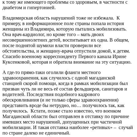
к тому же имеющего проблемы со здоровьем, в частности с
диабетом и гипертонией.
Владимирская область нарушений тоже не избежала. К
примеру, в информационное поле страны попала история
женщины из Владимира, которую пытались мобилизовать.
Она врач-кардиолог, но кроме того – мать двоих
несовершеннолетних детей, воспитывает их одна. В общем,
после поднятой шумихи власти проверили все
обстоятельства, и женщину-врача отпустили домой, к детям.
Спасибо военному корреспонденту Первого канала Ирине
Куксенковой, которая и обратила внимание на эту ситуацию.
А где-то прямо-таки оголили фланги местного
здравоохранения, как случилось с одной магаданской
станцией скорой помощи, когда в рамках мобилизации был
призван чуть ли не весь её состав фельдшеров, санитаров и
водителей. Последствия подобного кадрового
обескровливания (и не только сферы здравоохранения)
представить вроде бы нетрудно, но… получилось так, как
получилось. Кстати, позже стало известно, что военком
Магаданской области был отправлен в отставку по причине
имевших место нарушений, допущенных при частичной
мобилизации. И такая отставка наиболее «ретивых» – случай
по стране далеко не единичный.