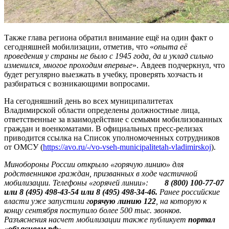
Также глава региона обратил внимание ещё на один факт о
сегодняшней мобилизации, отметив, что «
опыта её
проведения у страны не было с 1945 года, да и уклад сильно
изменился, многое проходим впервые
». Авдеев подчеркнул, что
будет регулярно выезжать в учебку, проверять хозчасть и
разбираться с возникающими вопросами.
На сегодняшний день во всех муниципалитетах
Владимирской области определены должностные лица,
ответственные за взаимодействие с семьями мобилизованных
граждан и военкоматами. В официальных пресс-релизах
приводится ссылка на Список уполномоченных сотрудников
от ОМСУ (
https://avo.ru/-/vo-vseh-municipalitetah-vladimirskoj
).
Минобороны России открыло «горячую линию» для
родственников граждан, призванных в ходе частичной
мобилизации. Телефоны «горячей линии»:
8 (800) 100-77-07
или 8 (495) 498-43-54 или 8 (495) 498-34-46.
Ранее российские
власти уже запустили г
орячую линию 122
, на которую к
концу сентября поступило более 500 тыс. звонков.
Разъяснения насчет мобилизации также публикует
портал
«объясняем.рф»
.